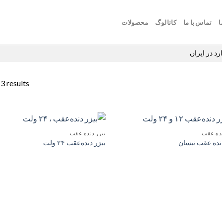
ا
تماس با ما
کاتالوگ
محصولات
د در ایران
 3 results
نده عقب
بیزر دنده عقب
افزودن
ا
دنده عقب نیسان
بیزر دنده‌عقب ۲۴ ولت
به
علاقه
مندی
ها